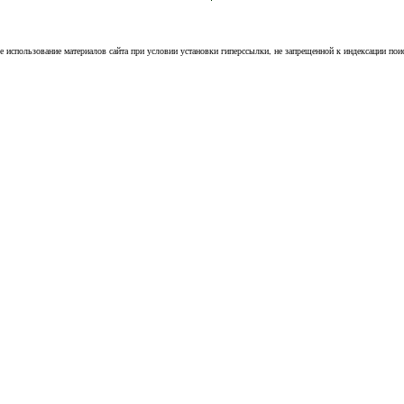
е использование материалов сайта при условии установки гиперссылки, не запрещенной к индексации пои