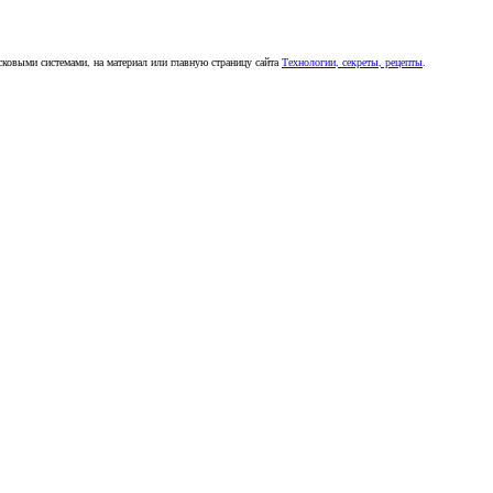
сковыми системами, на материал или главную страницу сайта
Технологии, секреты, рецепты
.