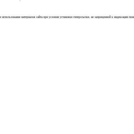
е использование материалов сайта при условии установки гиперссылки, не запрещенной к индексации пои