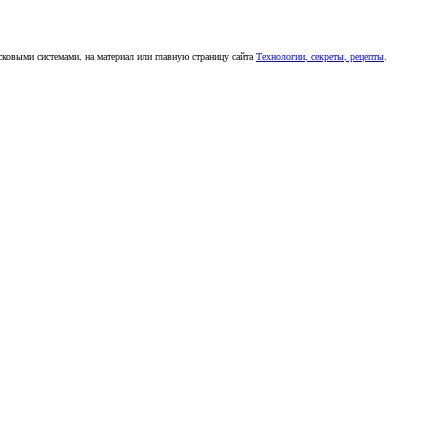
сковыми системами, на материал или главную страницу сайта
Технологии, секреты, рецепты
.