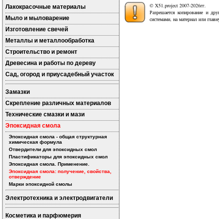
© X51.project 2007-2026гг.
Лакокрасочные материалы
Разрешается копирование и дру
Мыло и мыловарение
системами, на материал или глав
Изготовление свечей
Металлы и металлообработка
Строительство и ремонт
Древесина и работы по дереву
Сад, огород и приусадебный участок
Замазки
Скрепление различных материалов
Технические смазки и мази
Эпоксидная смола
Эпоксидная смола - общая структурная
химическая формула
Отвердители для эпоксидных смол
Пластификаторы для эпоксидных смол
Эпоксидная смола. Применение.
Эпоксидная смола: получение, свойства,
отверждение
Марки эпоксидной смолы
Электротехника и электродвигатели
Косметика и парфюмерия