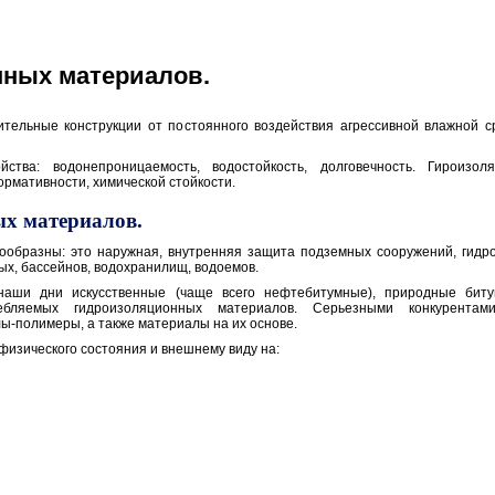
ных материалов.
ельные конструкции от постоянного воздействия агрессивной влажной с
тва: водонепроницаемость, водостойкость, долговечность. Гироизо
рмативности, химической стойкости.
х материалов.
образны: это наружная, внутренняя защита подземных сооружений, гидр
ых, бассейнов, водохранилищ, водоемов.
наши дни искусственные (чаще всего нефтебитумные), природные бит
бляемых гидроизоляционных материалов. Серьезными конкурентам
ы-полимеры, а также материалы на их основе.
изического состояния и внешнему виду на: