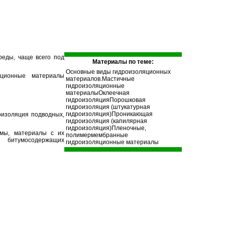
реды, чаще всего под
Материалы по теме:
Основные виды гидроизоляционных
ляционные материалы
материалов.
Мастичные
гидроизоляционные
материалы
Оклеечная
гидроизоляция
Порошковая
гидроизоляция (штукатурная
гидроизоляция)
Проникающая
оизоляция подводных,
гидроизоляция (капилярная
гидроизоляция)
Пленочные,
умы, материалы с их
полимермембранные
и битумосодержащих
гидроизоляционные материалы