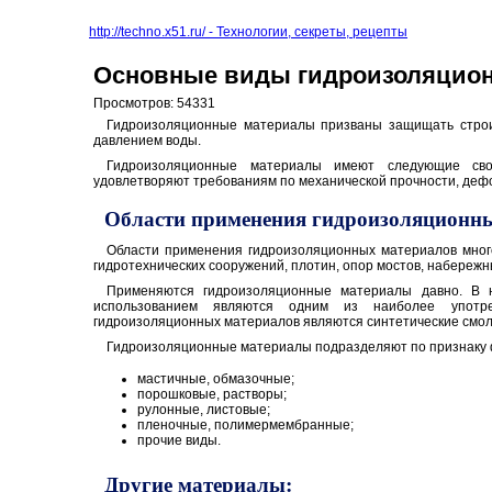
http://techno.x51.ru/ - Технологии, секреты, рецепты
Основные виды гидроизоляцион
Просмотров: 54331
Гидроизоляционные материалы призваны защищать строит
давлением воды.
Гидроизоляционные материалы имеют следующие свойс
удовлетворяют требованиям по механической прочности, дефо
Области применения гидроизоляционны
Области применения гидроизоляционных материалов много
гидротехнических сооружений, плотин, опор мостов, набережн
Применяются гидроизоляционные материалы давно. В 
использованием являются одним из наиболее употре
гидроизоляционных материалов являются синтетические смол
Гидроизоляционные материалы подразделяют по признаку ф
мастичные, обмазочные;
порошковые, растворы;
рулонные, листовые;
пленочные, полимермембранные;
прочие виды.
Другие материалы: