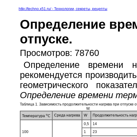
http://techno.x51.ru/ - Технологии, секреты, рецепты
Определение врем
отпуске.
Просмотров: 78760
Определение времени н
рекомендуется производить
геометрического показат
Определение времени терм
Таблица 1. Зависимость продолжительности нагрква при отпуске 
W.
o
Среда нагрева
W
Продолжительность нагр
Температура
С
0,5
14
100
1
23