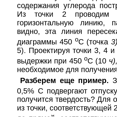
содержания углерода пост
Из точки 2 проводим 
горизонтальную линию, п
видно, эта линия пересе
o
диаграммы 450
С (точка
3
5). Проектируя точки 3, 4 
o
выдержки при 450
С (10
ч)
необходимое для получени
Разберем еще пример.
З
0,5% С подвергают отпуск
получится твердость? Для 
из точки, соответствующей 