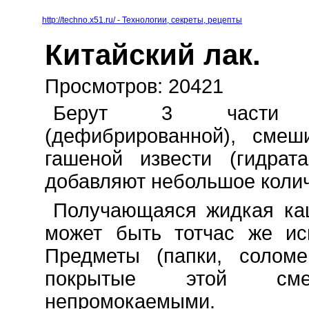
http://techno.x51.ru/ - Технологии, секреты, рецепты
Китайский лак.
Просмотров: 20421
Берут 3 части 
(дефибрированной), сме
гашеной извести (гидрат
добавляют небольшое колич
Получающаяся жидкая ка
может быть тотчас же ис
Предметы (папки, соломе
покрытые этой смес
непромокаемыми.