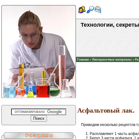
Технологии, секреты
Главная
»
Лакокрасочные материалы
»
Ра
Асфальтовый лак.
Приводим несколько рецептов та
Расплавляют 1 часть асфал
Берут 3 части асфальта, 1 