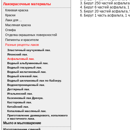
Берут 250 частей асфальта
Лакокрасочные материалы
Берут 6 частей асфальта, 1
Клеевая краска
Берут 20 частей асфальта, 
Краски
Берут 1 часть асфальта, 1 
Лаки для ...
Масляная краска
Олифа
Отделка окрашеных поверхностей
Пигменты и красители
Разные рецепты лаков
Эластичный каучуковый лак.
Японский лак.
Асфальтовый лак.
Водный альбуминовый лак.
Водный глазурный лак.
Водный желатиновый лак.
Водный клеевой лак.
Водный шеллаковый лак по Кайзеру.
Водонепроницаемый лак.
Дегтярный лак.
Итальянский лак.
Казеиновый лак Дреера.
Касторовый лак.
Китайский лак.
Копаловый масляный лак.
Приготовление даммарового, копалового
и мастичного лака.
Мыло и мыловарение
Изготовление свечей