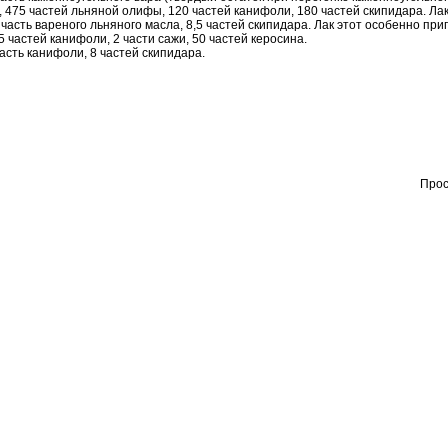
, 475 частей льняной олифы, 120 частей канифоли, 180 частей скипидара. Лак
 часть вареного льняного масла, 8,5 частей скипидара. Лак этот особенно при
5 частей канифоли, 2 части сажи, 50 частей керосина.
часть канифоли, 8 частей скипидара.
Прос