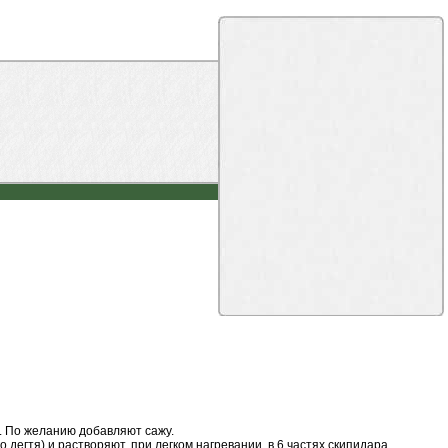
т. По желанию добавляют сажу.
 дегтя) и растворяют, при легком нагревании, в 6 частях скипидара.