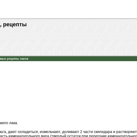
, рецепты
зные рецепты лаков
кого лака.
ьта, дают охладиться, измельчают, доливают 2 части скипидара и растворяю
часть каменноугольного вара (твердый остаток при перегонке каменноугольного