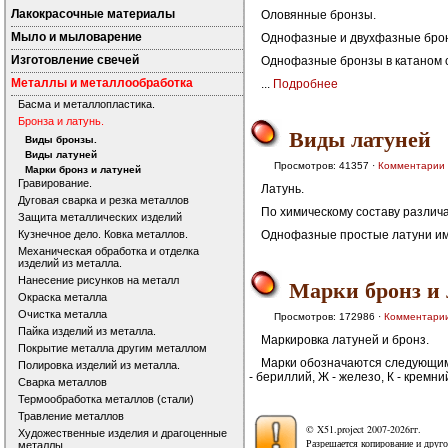
Лакокрасочные материалы
Оловянные бронзы.
Мыло и мыловарение
Однофазные и двухфазные бронз
Изготовление свечей
Однофазные бронзы в катаном с
Металлы и металлообработка
...
Подробнее
Басма и металлопластика.
Бронза и латунь.
Виды латуней
Виды бронзы.
Виды латуней
Просмотров: 41357 ·
Комментарии
Марки бронз и латуней
Гравирование.
Латунь.
Дуговая сварка и резка металлов
По химическому составу различ
Защита металлических изделий
Кузнечное дело. Ковка металлов.
Однофазные простые латуни имею
Механическая обработка и отделка
изделий из металла.
Марки бронз и 
Нанесение рисунков на металл
Окраска металла
Очистка металла
Просмотров: 172986 ·
Комментари
Пайка изделий из металла.
Маркировка латуней и бронз.
Покрытие металла другим металлом
Марки обозначаются следующим о
Полировка изделий из металла.
- бериллий, Ж - железо, К - кремний,
Сварка металлов
Термообработка металлов (стали)
Травление металлов
© X51.project 2007-2026гг.
Художественные изделия и драгоценные
Разрешается копирование и друго
металлы.