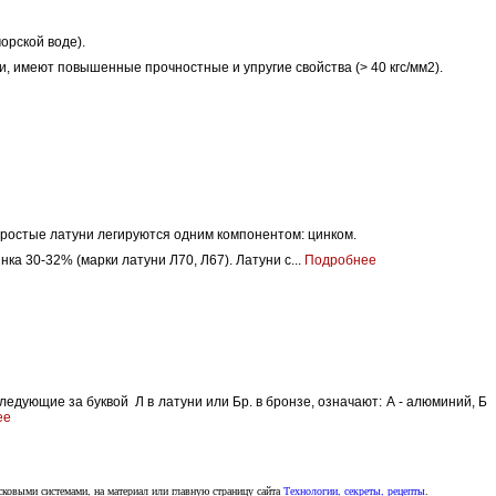
орской воде).
 имеют повышенные прочностные и упругие свойства (> 40 кгс/мм2).
Простые латуни легируются одним компонентом: цинком.
а 30-32% (марки латуни Л70, Л67). Латуни с...
Подробнее
ледующие за буквой Л в латуни или Бр. в бронзе, означают: А - алюминий, Б
ее
сковыми системами, на материал или главную страницу сайта
Технологии, секреты, рецепты
.