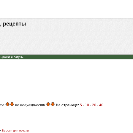
, рецепты
»
Бронза и латунь.
ате
по популярности
На странице:
5
·
10
·
20
·
40
·
Версия для печати