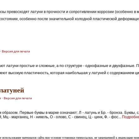
ы превосходят латуни в прочности и сопротивлении коррозии (особенно в м
остоянии, особенно после значительной холодной пластической деформации,
·
Версия для печати
ают латуни простые и сложные, а по структуре - однофазные и двухфазные. 
т высокую пластичность, которая наибольшая у латуней с содержанием цинк
латуней
и
·
Версия для печати
бразом. Первые буквы в марке означают: Л - латунь и Бр. - бронза. Буквы, с
 Мц - марганец, Н - никель, О - олово, С - свинец, Ц - цинк, Ф. - фос...
Подробн
е использование материалов сайта при условии установки гиперссылки, не запрещенной к индексации пои