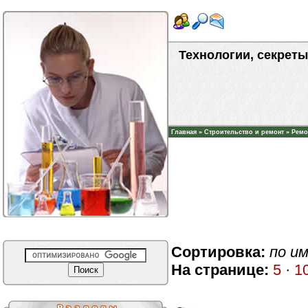
Технологии, секреты
Главная
»
Строительство и ремонт
»
Ремо
Сортировка:
по и
На странице:
5
·
1