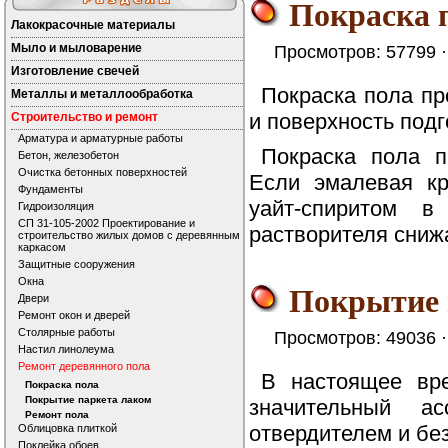
Покраска 
Лакокрасочные материалы
Мыло и мыловарение
Просмотров: 57799 
Изготовление свечей
Покраска пола пр
Металлы и металлообработка
и поверхность подг
Строительство и ремонт
Арматура и арматурные работы
Покраска пола 
Бетон, железобетон
Очистка бетонных поверхностей
Если эмалевая кр
Фундаменты
уайт-спиритом 
Гидроизоляция
СП 31-105-2002 Проектирование и
растворителя снижа
строительство жилых домов с деревянным
каркасом
Защитные сооружения
Окна
Покрытие 
Двери
Ремонт окон и дверей
Столярные работы
Просмотров: 49036 
Настил линолеума
Ремонт деревянного пола
В настоящее вр
Покраска пола
Покрытие паркета лаком
значительный а
Ремонт пола
отвердителем и без
Облицовка плиткой
Поклейка обоев