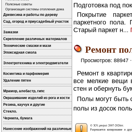
Подготовка под по
Полезные советы
Организация системы отопления дома
Покрытие парке
Древесина и работы по дереву
паркетного пола.
Сад, огород и приусадебный участок
Старый паркет н...
Замазки
Скрепление различных материалов
Ремонт по
Технические смазки и мази
Эпоксидная смола
Просмотров: 88947 
Электротехника и электродвигатели
Ремонт в квартир
Косметика и парфюмерия
все мелкие вещи 
Удаление пятен
стен и обернуть бу
Мрамор, алебастр, гипс
Полы могут быть 
Окрашивание изделий из рога и кости
Резина, каучук и другие
полы из досок полы
Стекло.
Чернила, бумага
© X51.project 2007-2026гг.
Нанесение изображений на различные
Разрешается копирование и дру