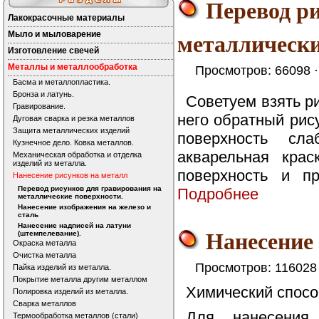
Перевод р
Лакокрасочные материалы
металлически
Мыло и мыловарение
Изготовление свечей
Металлы и металлообработка
Просмотров: 66098 
Басма и металлопластика.
Бронза и латунь.
Советуем взять ри
Гравирование.
него обратный рис
Дуговая сварка и резка металлов
Защита металлических изделий
поверхность сл
Кузнечное дело. Ковка металлов.
акварельная кра
Механическая обработка и отделка
изделий из металла.
поверхность и пр
Нанесение рисунков на металл
Перевод рисунков для гравирования на
Подробнее
металлические поверхности.
Нанесение изображения на железо и
сталь
Нанесение надписей на латуни
Нанесение 
(штемпелевание).
Окраска металла
Очистка металла
Просмотров: 116028
Пайка изделий из металла.
Покрытие металла другим металлом
Химический спосо
Полировка изделий из металла.
Сварка металлов
Для нанесения
Термообработка металлов (стали)