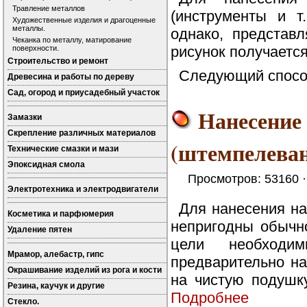
Травление металлов
(инструменты и т
Художественные изделия и драгоценные
металлы.
однако, представл
Чеканка по металлу, матирование
рисунок получаетс
поверхности.
Строительство и ремонт
Следующий способ
Древесина и работы по дереву
Сад, огород и приусадебный участок
Нанесение 
Замазки
Скрепление различных материалов
(штемпелеван
Технические смазки и мази
Эпоксидная смола
Просмотров: 53160 
Электротехника и электродвигатели
Для нанесения на
Косметика и парфюмерия
непригодны обычн
Удаление пятен
цели необходи
Мрамор, алебастр, гипс
предварительно на
Окрашивание изделий из рога и кости
на чистую подушк
Резина, каучук и другие
Подробнее
Стекло.