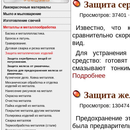
Защита се
Лакокрасочные материалы
Мыло и мыловарение
Просмотров: 37401 
Изготовление свечей
Известно, что 
Металлы и металлообработка
Басма и металлопластика.
сравнительно скор
Бронза и латунь.
вид.
Гравирование.
Дуговая сварка и резка металлов
Для устранения
Защита металлических изделий
Защита серебряных вещей от
средство: готовя
потускнения.
Защита железа от ржавчины.
смазывают тонки
Краска для предохранения железа от
ржавчины.
Подробнее
Кузнечное дело. Ковка металлов.
Механическая обработка и отделка
изделий из металла.
Защита же
Нанесение рисунков на металл
Окраска металла
Очистка металла
Просмотров: 130474
Пайка изделий из металла.
Покрытие металла другим металлом
Полировка изделий из металла.
Предохранение эт
Сварка металлов
была предварител
Термообработка металлов (стали)