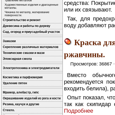
Травление металлов
средства: Покрыти
Художественные изделия и драгоценные
металлы.
или их связывают.
Чеканка по металлу, матирование
поверхности.
Так, для предох
Строительство и ремонт
воду добавляют рас
Древесина и работы по дереву
Сад, огород и приусадебный участок
Краска для
Замазки
Скрепление различных материалов
ржавчины.
Технические смазки и мази
Эпоксидная смола
Просмотров: 36867 
Электротехника и электродвигатели
Вместо обычно
Косметика и парфюмерия
рекомендуется по
Удаление пятен
входить белила), 
Мрамор, алебастр, гипс
Опыт показал, чт
Окрашивание изделий из рога и кости
так как скипидар 
Резина, каучук и другие
Подробнее
Стекло.