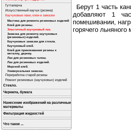
Берут 1 часть ка
Гуттаперча
Искусственный каучук (резина)
добавляют 1 час
Каучуковые лаки, клеи и замазки
помешивании, нагр
Мастика для ремонта резиновых изделий
Клей для резины.
горячего льняного 
Эластичный каучуковый лак.
Замазка для ремонта каучуковых
(резиновых) изделий.
Каучуковые замазки для стекла.
Каучуковый клей.
Клей для приклеивания резины к
металлу, дереву.
Лак для резиновых галош.
Лак для резиновых изделий.
Морской клей.
Универсальная замазка.
Переработка старой резины
Ремонт резиновых (каучуковых) изделий
Стекло.
Чернила, бумага
Нанесение изображений на различные
материалы
Фильтрация жидкостей
Что такое ...