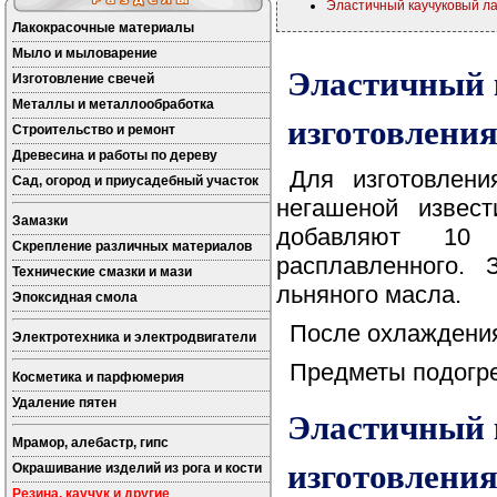
Эластичный каучуковый лак
Лакокрасочные материалы
Мыло и мыловарение
Эластичный к
Изготовление свечей
Металлы и металлообработка
изготовлени
Строительство и ремонт
Древесина и работы по дереву
Для изготовлени
Сад, огород и приусадебный участок
негашеной извес
Замазки
добавляют 10 
Скрепление различных материалов
расплавленного.
Технические смазки и мази
льняного масла.
Эпоксидная смола
После охлаждения
Электротехника и электродвигатели
Предметы подогр
Косметика и парфюмерия
Удаление пятен
Эластичный к
Мрамор, алебастр, гипс
изготовлени
Окрашивание изделий из рога и кости
Резина, каучук и другие