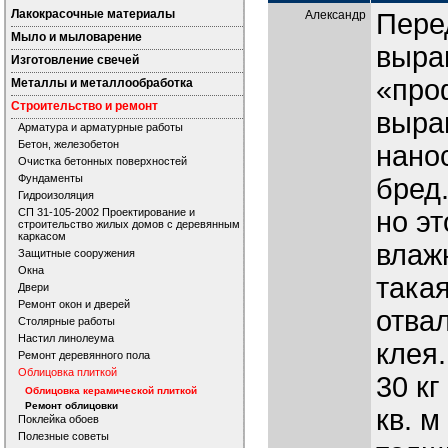
Лакокрасочные материалы
Александр
Пере
Мыло и мыловарение
выра
Изготовление свечей
«про
Металлы и металлообработка
Строительство и ремонт
выра
Арматура и арматурные работы
Бетон, железобетон
нанос
Очистка бетонных поверхностей
Фундаменты
бред
Гидроизоляция
СП 31-105-2002 Проектирование и
но эт
строительство жилых домов с деревянным
каркасом
влаж
Защитные сооружения
Окна
такая
Двери
Ремонт окон и дверей
отва
Столярные работы
Настил линолеума
клея.
Ремонт деревянного пола
Облицовка плиткой
30 кг
Облицовка керамической плиткой
Ремонт облицовки
кв. м
Поклейка обоев
Полезные советы