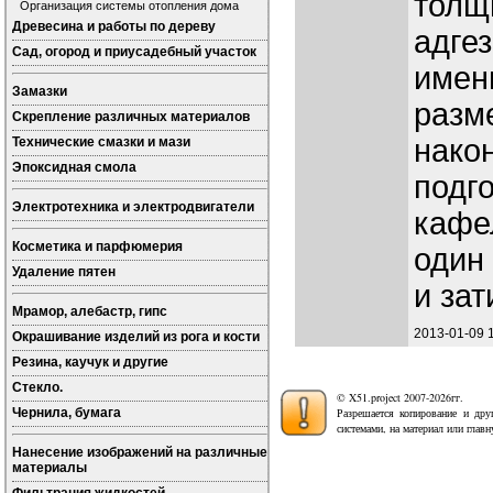
толщ
Организация системы отопления дома
Древесина и работы по дереву
адгез
Сад, огород и приусадебный участок
имен
Замазки
разм
Скрепление различных материалов
након
Технические смазки и мази
Эпоксидная смола
подг
Электротехника и электродвигатели
кафе
Косметика и парфюмерия
один
Удаление пятен
и зат
Мрамор, алебастр, гипс
2013-01-09 
Окрашивание изделий из рога и кости
Резина, каучук и другие
Стекло.
© X51.project 2007-2026гг.
Чернила, бумага
Разрешается копирование и дру
системами, на материал или глав
Нанесение изображений на различные
материалы