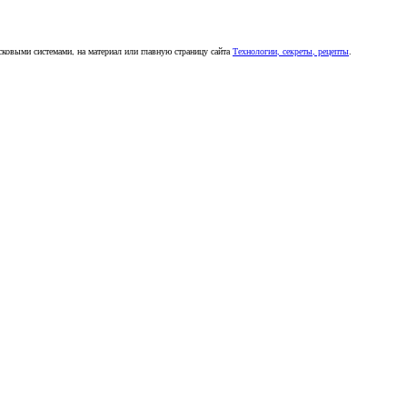
сковыми системами, на материал или главную страницу сайта
Технологии, секреты, рецепты
.