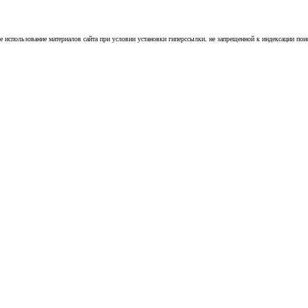
е использование материалов сайта при условии установки гиперссылки, не запрещенной к индексации пои