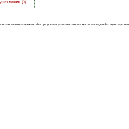
щих машин. [0]
е использование материалов сайта при условии установки гиперссылки, не запрещенной к индексации пои