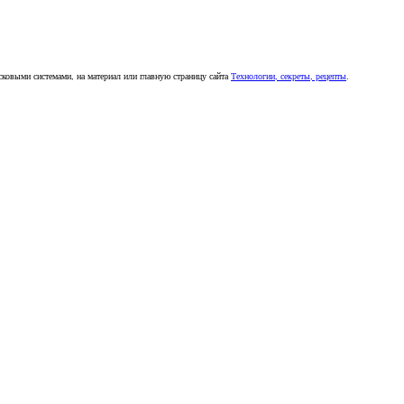
сковыми системами, на материал или главную страницу сайта
Технологии, секреты, рецепты
.