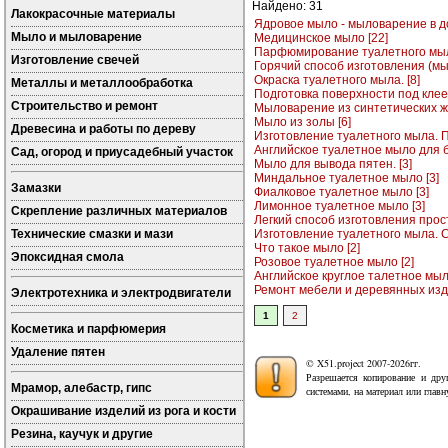
Найдено: 31
Лакокрасочные материалы
Ядровое мыло - мыловарение в д
Мыло и мыловарение
Медицинское мыло [22]
Парфюмирование туалетного мыла
Изготовление свечей
Горячий способ изготовления (мы
Окраска туалетного мыла. [8]
Металлы и металлообработка
Подготовка поверхности под клеев
Строительство и ремонт
Мыловарение из синтетических жи
Мыло из золы [6]
Древесина и работы по дереву
Изготовление туалетного мыла. П
Английское туалетное мыло для б
Сад, огород и приусадебный участок
Мыло для вывода пятен. [3]
Миндальное туалетное мыло [3]
Замазки
Фиалковое туалетное мыло [3]
Лимонное туалетное мыло [3]
Скрепление различных материалов
Легкий способ изготовления прост
Технические смазки и мази
Изготовление туалетного мыла. С
Что такое мыло [2]
Эпоксидная смола
Розовое туалетное мыло [2]
Английское круглое талетное мыло
Ремонт мебели и деревянных изд
Электротехника и электродвигатели
1
2
Косметика и парфюмерия
Удаление пятен
© X51.project 2007-2026гг.
Разрешается копирование и дру
Мрамор, алебастр, гипс
системами, на материал или глав
Окрашивание изделий из рога и кости
Резина, каучук и другие