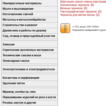
Имитация серого клена (протрава)
Лакокрасочные материалы
Анилиновые чернила. [0]
Вечные чернила. [0]
Мыло и мыловарение
Гектографические чернила. [0]
Изготовление свечей
Чернила для метки белья. [0]
Металлы и металлообработка
Строительство и ремонт
© X51.project 2007-2026гг.
Разрешается копирование и друго
Древесина и работы по дереву
Сад, огород и приусадебный участок
Замазки
Скрепление различных материалов
Технические смазки и мази
Эпоксидная смола
Электротехника и электродвигатели
Косметика и парфюмерия
Удаление пятен
Мрамор, алебастр, гипс
Окрашивание изделий из рога и кости
Резина, каучук и другие