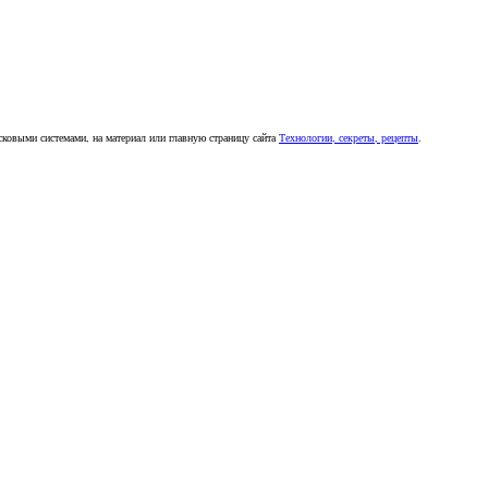
сковыми системами, на материал или главную страницу сайта
Технологии, секреты, рецепты
.