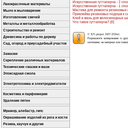
Искусственная гуттаперча - 2 спос
Лакокрасочные материалы
Искусственная гуттаперча - 1 спос
Мастика для ремонта резиновых и
Мыло и мыловарение
Приклейка резиновых подошв к са
Изготовление свечей
Клей и мазь для велосипедных шин
Что такое гуттаперча? [0]
Металлы и металлообработка
Строительство и ремонт
© X51.project 2007-2026гг.
Древесина и работы по дереву
Разрешается копирование и дру
системами, на материал или глав
Сад, огород и приусадебный участок
Замазки
Скрепление различных материалов
Технические смазки и мази
Эпоксидная смола
Электротехника и электродвигатели
Косметика и парфюмерия
Удаление пятен
Мрамор, алебастр, гипс
Окрашивание изделий из рога и кости
Резина, каучук и другие