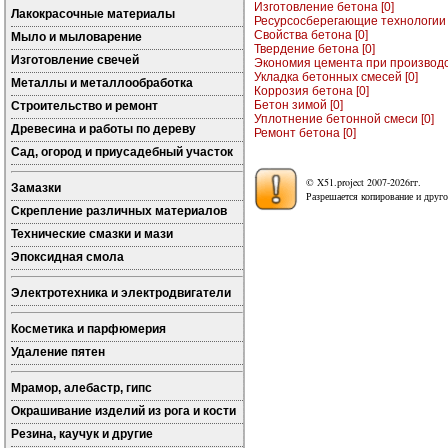
Изготовление бетона [0]
Лакокрасочные материалы
Ресурсосберегающие технологии 
Свойства бетона [0]
Мыло и мыловарение
Твердение бетона [0]
Изготовление свечей
Экономия цемента при производст
Укладка бетонных смесей [0]
Металлы и металлообработка
Коррозия бетона [0]
Бетон зимой [0]
Строительство и ремонт
Уплотнение бетонной смеси [0]
Древесина и работы по дереву
Ремонт бетона [0]
Сад, огород и приусадебный участок
© X51.project 2007-2026гг.
Замазки
Разрешается копирование и друго
Скрепление различных материалов
Технические смазки и мази
Эпоксидная смола
Электротехника и электродвигатели
Косметика и парфюмерия
Удаление пятен
Мрамор, алебастр, гипс
Окрашивание изделий из рога и кости
Резина, каучук и другие