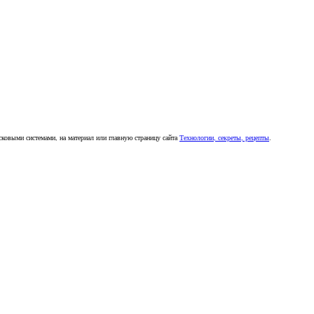
сковыми системами, на материал или главную страницу сайта
Технологии, секреты, рецепты
.