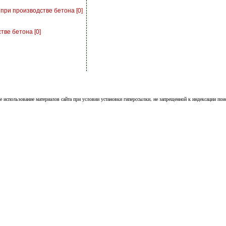
при производстве бетона [0]
ве бетона [0]
е использование материалов сайта при условии установки гиперссылки, не запрещенной к индексации пои