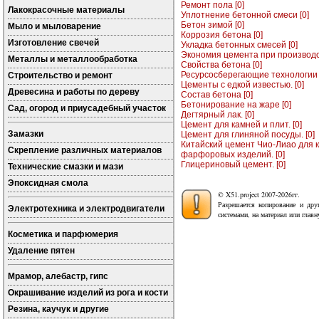
Ремонт пола [0]
Лакокрасочные материалы
Уплотнение бетонной смеси [0]
Бетон зимой [0]
Мыло и мыловарение
Коррозия бетона [0]
Изготовление свечей
Укладка бетонных смесей [0]
Экономия цемента при производст
Металлы и металлообработка
Свойства бетона [0]
Ресурсосберегающие технологии 
Строительство и ремонт
Цементы с едкой известью. [0]
Древесина и работы по дереву
Состав бетона [0]
Бетонирование на жаре [0]
Сад, огород и приусадебный участок
Дегтярный лак. [0]
Цемент для камней и плит. [0]
Замазки
Цемент для глиняной посуды. [0]
Китайский цемент Чио-Лиао для 
Скрепление различных материалов
фарфоровых изделий. [0]
Глицериновый цемент. [0]
Технические смазки и мази
Эпоксидная смола
© X51.project 2007-2026гг.
Разрешается копирование и дру
Электротехника и электродвигатели
системами, на материал или глав
Косметика и парфюмерия
Удаление пятен
Мрамор, алебастр, гипс
Окрашивание изделий из рога и кости
Резина, каучук и другие