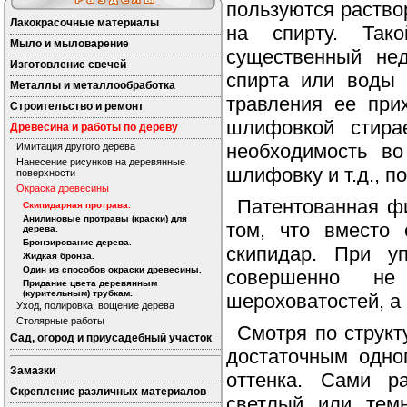
пользуются раство
Лакокрасочные материалы
на спирту. Так
Мыло и мыловарение
существенный нед
Изготовление свечей
спирта или воды 
Металлы и металлообработка
травления ее при
Строительство и ремонт
шлифовкой стира
Древесина и работы по дереву
необходимость во
Имитация другого дерева
Нанесение рисунков на деревянные
шлифовку и т.д., п
поверхности
Окраска древесины
Патентованная ф
Скипидарная протрава.
Анилиновые протравы (краски) для
том, что вместо 
дерева.
Бронзирование дерева.
скипидар. При у
Жидкая бронза.
Один из способов окраски древесины.
совершенно не
Придание цвета деревянным
(курительным) трубкам.
шероховатостей, а
Уход, полировка, вощение дерева
Столярные работы
Смотря по структ
Сад, огород и приусадебный участок
достаточным одно
Замазки
оттенка. Сами р
Скрепление различных материалов
светлый или тем