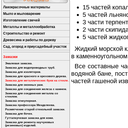
15 частей копа
Лакокрасочные материалы
5 частей льнян
Мыло и мыловарение
Изготовление свечей
3 части терпен
Металлы и металлообработка
2 части скипид
Строительство и ремонт
5 частей жидко
Древесина и работы по дереву
Сад, огород и приусадебный участок
Жидкий морской к
в каменноугольном 
Замазки
Эмалевая замазка.
Все составные ча
Замазка для водопроводных труб.
водяной бане, пос
Замазка для изоляторов.
Замазка для красного и орехового дерева.
частей гашеной изв
Замазка для металлических букв на стекле.
Замазка для оконных рам.
Замазка для соединения железа с камнем.
Замазка для соединения металла со
стеклом.
Замазка огнеупорная.
Замазка профессора Менделеева.
Размягчение старой стекольной замазки.
Замазка для бочек.
Гуттаперчевая замазка для кожи.
Замазка для ремонта каучуковых
(резиновых) изделий.