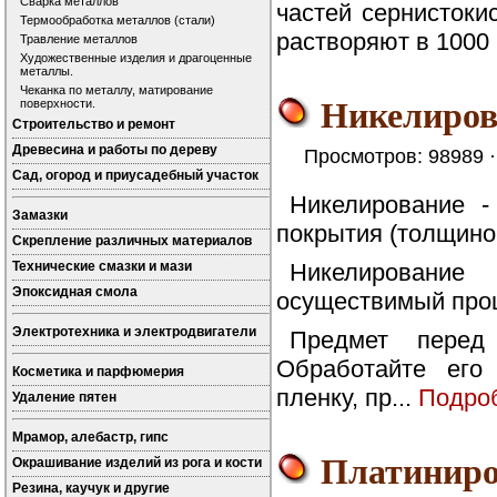
Сварка металлов
частей сернистоки
Термообработка металлов (стали)
растворяют в 1000
Травление металлов
Художественные изделия и драгоценные
металлы.
Чеканка по металлу, матирование
Никелиров
поверхности.
Строительство и ремонт
Древесина и работы по дереву
Просмотров: 98989 
Сад, огород и приусадебный участок
Никелирование -
Замазки
покрытия (толщиной
Скрепление различных материалов
Технические смазки и мази
Никелировани
Эпоксидная смола
осуществимый про
Электротехника и электродвигатели
Предмет перед
Обработайте его
Косметика и парфюмерия
пленку, пр...
Подро
Удаление пятен
Мрамор, алебастр, гипс
Платиниро
Окрашивание изделий из рога и кости
Резина, каучук и другие