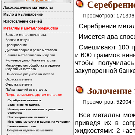
Серебрени
Лакокрасочные материалы
Мыло и мыловарение
Просмотров: 171396
Изготовление свечей
Серебрение метал
Металлы и металлообработка
Басма и металлопластика.
Имеется два спос
Бронза и латунь.
Гравирование.
Смешивают 100 гр
Дуговая сварка и резка металлов
и 600 граммов вин
Защита металлических изделий
Кузнечное дело. Ковка металлов.
чтобы получилас
Механическая обработка и отделка
закупоренной банке
изделий из металла.
Нанесение рисунков на металл
Окраска металла
Очистка металла
Золочение 
Пайка изделий из металла.
Покрытие металла другим металлом
Серебрение металлов.
Просмотров: 52004 
Золочение металлов.
Никелирование металла в домашних
условиях
Все металлы можн
Платинирование металлов.
приведя их в соп
Меднение металла в домашних условиях
Гальванопластика
жидкостями: 2 част
Полировка изделий из металла.