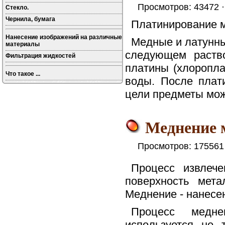
Просмотров: 43472 
Стекло.
Чернила, бумага
Платинирование м
Нанесение изображений на различные
Медные и латунны
материалы
следующем раство
Фильтрация жидкостей
платины (хлоропла
Что такое ...
воды. После плат
цели предметы мож
Меднение 
Просмотров: 175561
Процесс извлеч
поверхность мета
Меднение - нанесе
Процесс медне
используется не 