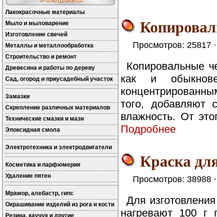
Лакокрасочные материалы
Копировал
Мыло и мыловарение
Изготовление свечей
Просмотров: 25817 
Металлы и металлообработка
Строительство и ремонт
Копировальные че
Древесина и работы по дереву
как и обыкнов
Сад, огород и приусадебный участок
концентрированны
Замазки
того, добавляют 
Скрепление различных материалов
влажность. От это
Технические смазки и мази
Подробнее
Эпоксидная смола
Электротехника и электродвигатели
Краска дл
Косметика и парфюмерия
Удаление пятен
Просмотров: 38988 
Мрамор, алебастр, гипс
Для изготовлени
Окрашивание изделий из рога и кости
нагревают 100 г 
Резина, каучук и другие