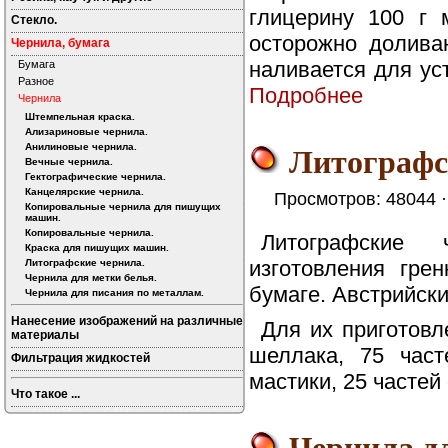
глицерину 100 г 
Стекло.
осторожно долива
Чернила, бумага
наливается для уст
Бумага
Разное
Подробнее
Чернила
Штемпельная краска.
Ализариновые чернила.
Литографс
Анилиновые чернила.
Вечные чернила.
Гектографические чернила.
Канцелярские чернила.
Просмотров: 48044 
Копировальные чернила для пишущих
машин.
Копировальные чернила.
Литографские 
Краска для пишущих машин.
изготовления гре
Литографские чернила.
Чернила для метки белья.
бумаге. Австрийски
Чернила для писания по металлам.
Нанесение изображений на различные
Для их приготовл
материалы
шеллака, 75 част
Фильтрация жидкостей
мастики, 25 частей 
Что такое ...
Чернила дл