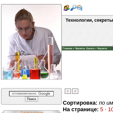
Технологии, секреты
Главная
»
Чернила, бумага
»
Чернила
1
2
Сортировка:
по и
На странице:
5
·
1