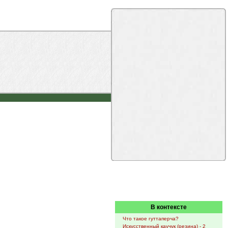
В контексте
Что такое гуттаперча?
Искусственный каучук (резина) - 2