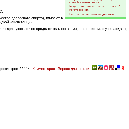
способ изготовления.
Искусственная гуттаперча - 1 способ
изготовления.
С.
Гуттаперчевая замазка для кожи.
чества древесного спирта), вливают в
идкой консистенции.
а и варят достаточно продолжительное время, после чего массу охлаждают,
росмотров: 33444 ·
Комментарии
·
Версия для печати