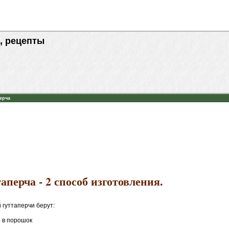
, рецепты
перча
аперча - 2 способ изготовления.
 гуттаперчи берут:
о в порошок