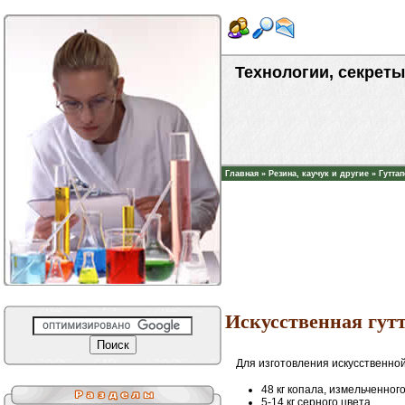
Технологии, секреты
Главная
»
Резина, каучук и другие
»
Гутта
Искусственная гутт
Для изготовления искусственной
48 кг копала, измельченног
5-14 кг серного цвета