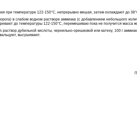
ния при температуре 122-150°С, непрерывно мешая, затем охлаждают до 38°
ворога) в слабом водном растворе аммиака (с добавлением небольшого коли
гревают до температуры 122-150°С, перемешиваю пока не получится масса ж
 раствор дубильной кислоты, чернильно-орешковой или катеху, 100 г аммиак
 вальцуют, высушивают.
П