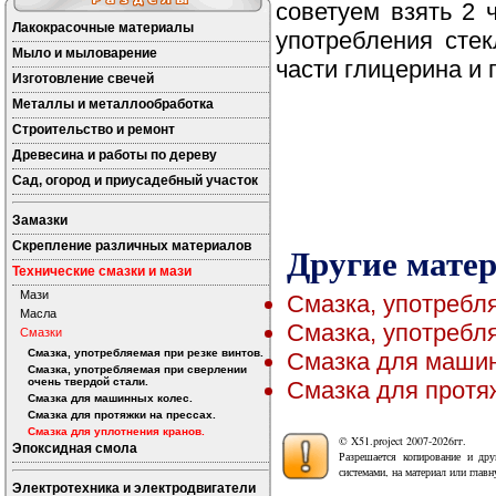
советуем взять 2 
Лакокрасочные материалы
употребления сте
Мыло и мыловарение
части глицерина и
Изготовление свечей
Металлы и металлообработка
Строительство и ремонт
Древесина и работы по дереву
Сад, огород и приусадебный участок
Замазки
Скрепление различных материалов
Другие мате
Технические смазки и мази
Мази
Смазка, употребля
Масла
Смазка, употребля
Смазки
Смазка, употребляемая при резке винтов.
Смазка для машин
Смазка, употребляемая при сверлении
очень твердой стали.
Смазка для протяж
Смазка для машинных колес.
Смазка для протяжки на прессах.
Смазка для уплотнения кранов.
© X51.project 2007-2026гг.
Эпоксидная смола
Разрешается копирование и дру
системами, на материал или главн
Электротехника и электродвигатели