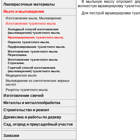
В мыльную массу опускают дер
Лакокрасочные материалы
волнистую мраморировку туалетно
Мыло и мыловарение
Для пестрой мраморировки туал
Изготовление мыла. Мыловарение.
Изготовление туалетного мыла
Холодный способ изготовления
(мыловарения) туалетного мыла.
Мраморирование туалетного мыла.
Окраска туалетного мыла.
Парфюмирование туалетного мыла.
Изготовление туалетного мыла.
Переплавка.
Изготовление туалетного мыла.
Строгание.
Горячий способ изготовления
(мыловарения) туалетного мыла.
Медицинское мыло
Мыловарение из синтетических жирных
кислот
Рецепты туалетного мыла
Изготовление свечей
Металлы и металлообработка
Строительство и ремонт
Древесина и работы по дереву
Сад, огород и приусадебный участок
Замазки