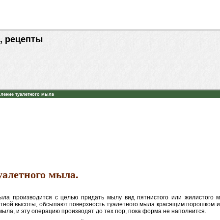
, рецепты
вление туалетного мыла
алетного мыла.
ла производится с целью придать мылу вид пятнистого или жилистого м
тной высоты, обсыпают поверхность туалетного мыла красящим порошком и
ыла, и эту операцию производят до тех пор, пока форма не наполнится.