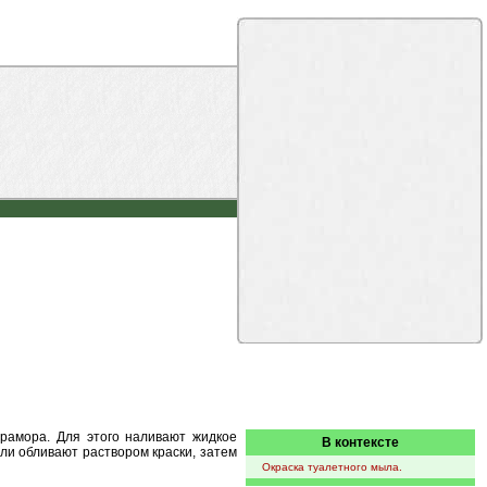
рамора. Для этого наливают жидкое
В контексте
ли обливают раствором краски, затем
Окраска туалетного мыла.