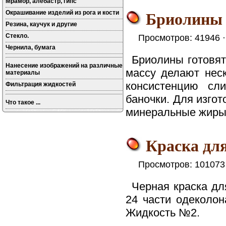
Мрамор, алебастр, гипс
Бриолины 
Окрашивание изделий из рога и кости
Резина, каучук и другие
Стекло.
Просмотров: 41946 
Чернила, бумага
Бриолины готовят
Нанесение изображений на различные
массу делают нес
материалы
консистенцию сл
Фильтрация жидкостей
баночки. Для изго
Что такое ...
минеральные жиры и
Краска для
Просмотров: 101073
Черная краска дл
24 части одеколон
Жидкость №2.