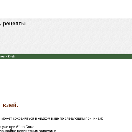
, рецепты
лов
»
Клей
 клей.
е может сохраняться в жидком виде по следующим причинам:
 уже при 6° по Боме;
езвычайно неприятным запахом и