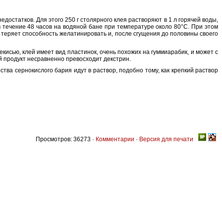
достатков. Для этого 250 г столярного клея растворяют в 1 л горячей воды,
 в течение 48 часов на водяной бане при температуре около 80°С. При этом
 теряет способность желатинировать и, после сгущения до половины своего
исью, клей имеет вид пластинок, очень похожих на гуммиарабик, и может с
й продукт несравненно превосходит декстрин.
ства сернокислого бария идут в раствор, подобно тому, как крепкий раствор
Просмотров: 36273 ·
Комментарии
·
Версия для печати