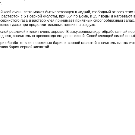
.
клей очень легко может быть превращен в жидкий, свободный от всех этих не
 растертой с 5 г серной кислоты, при 66° по Боме, и 15 г воды и нагревают
 сернистого газа и раствор клея принимает приятный сиропообразный запах,
невеет даже при продолжительном стоянии на воздухе.
слой реакцией и клеит очень хорошо. В высушенном виде обработанный перек
еднего, значительно превосходя его дешевизной. Своей клеящей силой новы
 при обработке клея перекисью бария и серной кислотой значительные количе
ению бария серной кислотой.