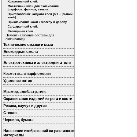
Крахмальный клей.
Мастичный клей для склеивания
фарфора, фаянса, стекла.
Приготовление жидкого клея [в т.ч. рыбий
клей]
Приклеивание кожи к железу и дереву.
Сандарачный клей.
Столярный клей.
Цемент (вяжущие составы для
склеивания)
Технические смазки и мази
Эпоксидная смола
Электротехника и электродвигатели
Косметика и парфюмерия
Удаление пятен
Мрамор, алебастр, гипс
Окрашивание изделий из рога и кости
Резина, каучук и другие
Стекло.
Чернила, бумага
Нанесение изображений на различные
материалы