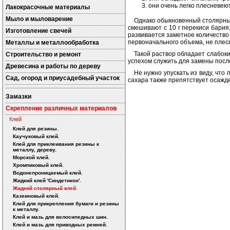
они очень легко плесневеют
Лакокрасочные материалы
Мыло и мыловарение
Однако обыкновенный столярный 
смешивают с 10 г перекиси бария,
Изготовление свечей
развивается заметное количество
первоначального объема, не плес
Металлы и металлообработка
Такой раствор обладает слабоки
Строительство и ремонт
успехом служить для замены посл
Древесина и работы по дереву
Не нужно упускать из виду, что
Сад, огород и приусадебный участок
сахара также препятствует осажд
Замазки
Скрепление различных материалов
Клей
Клей для резины.
Каучуковый клей.
Клей для приклеивания резины к
металлу, дереву.
Морской клей.
Хромпиковый клей.
Водонепроницаемый клей.
Жидкий клей 'Синдетикон'.
Жидкий столярный клей.
Казеиновый клей.
Клей для прикрепления бумаги и резины
к металлу.
Клей и мазь для велосипедных шин.
Клей и мазь для приводных ремней.