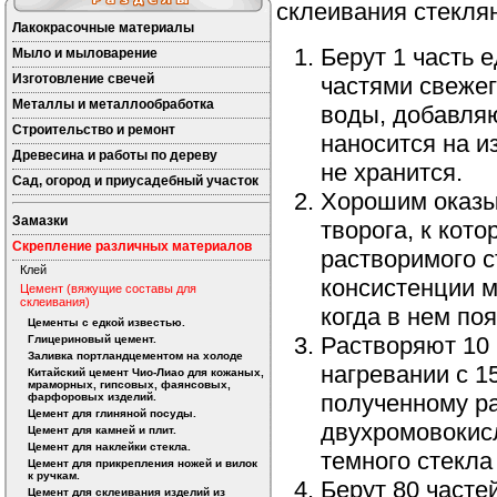
склеивания стекля
Лакокрасочные материалы
Берут 1 часть 
Мыло и мыловарение
Изготовление свечей
частями свежег
Металлы и металлообработка
воды, добавляю
Строительство и ремонт
наносится на и
Древесина и работы по дереву
не хранится.
Сад, огород и приусадебный участок
Хорошим оказыв
Замазки
творога, к кот
Скрепление различных материалов
растворимого с
Клей
консистенции м
Цемент (вяжущие составы для
склеивания)
когда в нем по
Цементы с едкой известью.
Растворяют 10 
Глицериновый цемент.
Заливка портландцементом на холоде
нагревании с 1
Китайский цемент Чио-Лиао для кожаных,
мраморных, гипсовых, фаянсовых,
полученному ра
фарфоровых изделий.
Цемент для глиняной посуды.
двухромовокисл
Цемент для камней и плит.
Цемент для наклейки стекла.
темного стекла
Цемент для прикрепления ножей и вилок
к ручкам.
Берут 80 частей
Цемент для склеивания изделий из