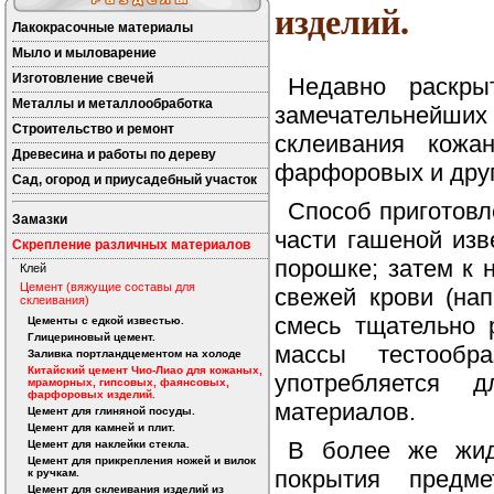
изделий.
Лакокрасочные материалы
Мыло и мыловарение
Изготовление свечей
Недавно раскры
Металлы и металлообработка
замечательнейших
Строительство и ремонт
склеивания кожа
Древесина и работы по дереву
фарфоровых и друг
Сад, огород и приусадебный участок
Способ приготовл
Замазки
части гашеной из
Скрепление различных материалов
порошке; затем к 
Клей
Цемент (вяжущие составы для
свежей крови (нап
склеивания)
смесь тщательно 
Цементы с едкой известью.
Глицериновый цемент.
массы тестообр
Заливка портландцементом на холоде
Китайский цемент Чио-Лиао для кожаных,
употребляется 
мраморных, гипсовых, фаянсовых,
фарфоровых изделий.
материалов.
Цемент для глиняной посуды.
Цемент для камней и плит.
В более же жид
Цемент для наклейки стекла.
Цемент для прикрепления ножей и вилок
покрытия предм
к ручкам.
Цемент для склеивания изделий из