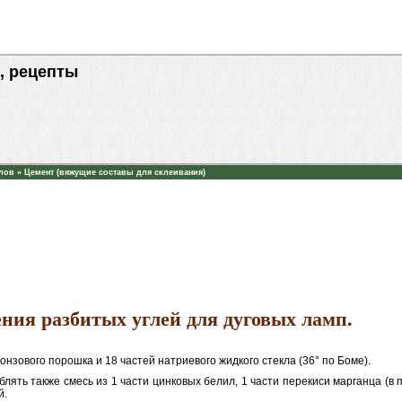
, рецепты
лов
»
Цемент (вяжущие составы для склеивания)
ния разбитых углей для дуговых ламп.
онзового порошка и 18 частей натриевого жидкого стекла (36° по Боме).
лять также смесь из 1 части цинковых белил, 1 части перекиси марганца (в 
й.