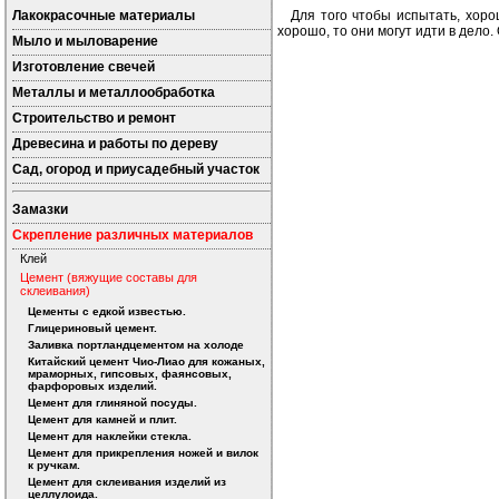
Лакокрасочные материалы
Для того чтобы испытать, хоро
хорошо, то они могут идти в дело.
Мыло и мыловарение
Изготовление свечей
Металлы и металлообработка
Строительство и ремонт
Древесина и работы по дереву
Сад, огород и приусадебный участок
Замазки
Скрепление различных материалов
Клей
Цемент (вяжущие составы для
склеивания)
Цементы с едкой известью.
Глицериновый цемент.
Заливка портландцементом на холоде
Китайский цемент Чио-Лиао для кожаных,
мраморных, гипсовых, фаянсовых,
фарфоровых изделий.
Цемент для глиняной посуды.
Цемент для камней и плит.
Цемент для наклейки стекла.
Цемент для прикрепления ножей и вилок
к ручкам.
Цемент для склеивания изделий из
целлулоида.