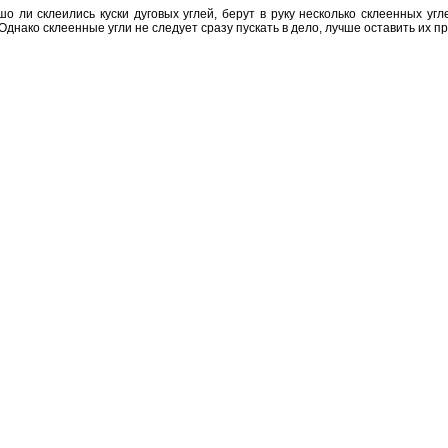
шо ли склеились куски дуговых углей, берут в руку несколько склеенных уг
 Однако склеенные угли не следует сразу пускать в дело, лучше оставить их п