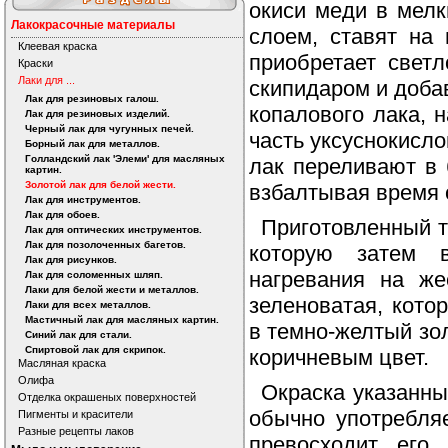
окиси меди в мелк
Лакокрасочные материалы
слоем, ставят на
Клеевая краска
приобретает светл
Краски
Лаки для ...
скипидаром и доба
Лак для резиновых галош.
копалового лака, 
Лак для резиновых изделий.
Черный лак для чугунных печей.
часть уксуснокисло
Борный лак для металлов.
Голландский лак 'Элеми' для масляных
лак переливают в 
картин.
Золотой лак для белой жести.
взбалтывая время 
Лак для инструментов.
Лак для обоев.
Приготовленный т
Лак для оптических инструментов.
Лак для позолоченных багетов.
которую затем в
Лак для рисунков.
нагревания на же
Лак для соломенных шляп.
Лаки для белой жести и металлов.
зеленоватая, кото
Лаки для всех металлов.
Мастичный лак для масляных картин.
в темно-желтый зол
Синий лак для стали.
Спиртовой лак для скрипок.
коричневым цвет.
Масляная краска
Олифа
Окраска указанн
Отделка окрашеных поверхностей
обычно употребля
Пигменты и красители
Разные рецепты лаков
превосходит его 