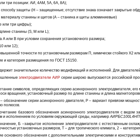
ли три позиции: АИ, 4AM, 5А, 6А, 8А);
 способу защиты (Н – защищенные; отсутствие знака означает закрытые обд
 материалу станины и щитов (А – станина и щиты алюминиевые)
е или три цифры);
лине станины (S, M или L);
а А или В при условии сохранения установочного размера;
10 или 12);
овышенной точности по установочным размерам П, химически стойкого Х2 или
е и категория размещения по ГОСТ 15150.
держит значительное количество модификаций и исполнений. Для двигателей 
мышленные
электродвигатели АИР
серии широко выпускаются российской пром
етание символов, определяющих серию асинхронного электродвигателя, его 
 оси вращения, установочный размер по длине станины и длина магнитопрово
И – обозначение серии асинхронного двигателя, Р – вариант привязки мощнос
ло полюсов.
очетание базового обозначения асинхронного электродвигателя с видом з
м и исполнением по условиям окружающей среды, например
АИРБС100L4НП
начение, Б –закрытое исполнение электродвигателя с естественным охлаж
чностью установочных размеров, Т – для тропического климата, 2 – категор
ие основного обозначения с дополнительными электрическими и конструкти