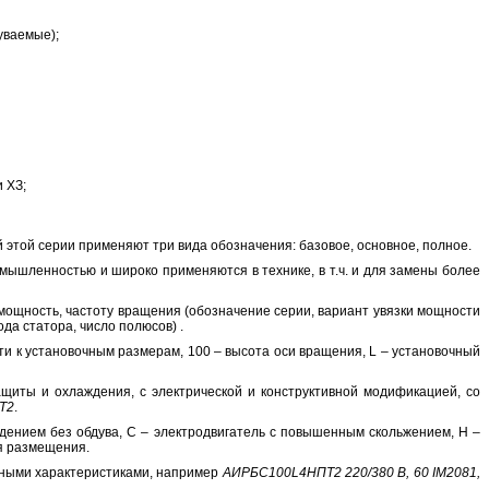
уваемые);
 ХЗ;
этой серии применяют три вида обозначения: базовое, основное, полное.
ышленностью и широко применяются в технике, в т.ч. и для замены более
мощность, частоту вращения (обозначение серии, вариант увязки мощности
да статора, число полюсов) .
ти к установочным размерам, 100 – высота оси вращения, L – установочный
ащиты и охлаждения, с электрической и конструктивной модификацией, со
Т2
.
дением без обдува, С – электродвигатель с повышенным скольжением, Н –
ия размещения.
вными характеристиками, например
АИРБС100L4НПТ2 220/380 В, 60 IM2081,