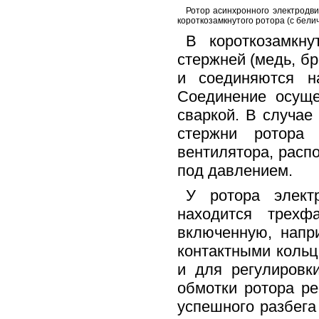
Ротор асинхронного электродви
короткозамкнутого ротора (с бели
В короткозамкну
стержней (медь, б
и соединяются н
Соединение осуще
сваркой. В случа
стержни ротора 
вентилятора, расп
под давлением.
У ротора элект
находится трехф
включенную, напр
контактными кольц
и для регулировк
обмотки ротора ре
успешного разбега