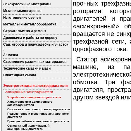
прочных трехфазн
Лакокрасочные материалы
роторами, котор
Мыло и мыловарение
двигателей и пра
Изготовление свечей
Металлы и металлообработка
«асинхронный» о
Строительство и ремонт
вращается не синх
Древесина и работы по дереву
трехфазной сети,
Сад, огород и приусадебный участок
однофазного тока.
Замазки
Статор асинхронн
Скрепление различных материалов
машине, из пак
Технические смазки и мази
электротехнической
Эпоксидная смола
обмотка. Три фа
Электротехника и электродвигатели
двигателя, простр
Асинхронные электродвигатели
другом звездой или
Устройство асинхронного двигателя
Характеристики асинхронного
электродвигателя
Скорость асинхронного электродвигателя
Подключение и включение асинхронного
двигателя
Принцип работы асинхронного двигателя
Однофазный и двухфазный
асинхронный двигатель