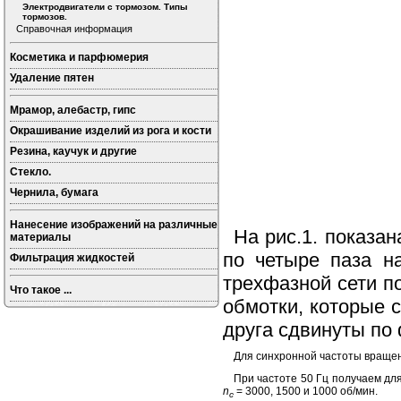
Электродвигатели с тормозом. Типы
тормозов.
Справочная информация
Косметика и парфюмерия
Удаление пятен
Мрамор, алебастр, гипс
Окрашивание изделий из рога и кости
Резина, каучук и другие
Стекло.
Чернила, бумага
Нанесение изображений на различные
На рис.1. показ
материалы
по четыре паза н
Фильтрация жидкостей
трехфазной сети п
Что такое ...
обмотки, которые 
друга сдвинуты по 
Для синхронной частоты враще
При частоте 50 Гц получаем для
n
= 3000, 1500 и 1000 об/мин.
c